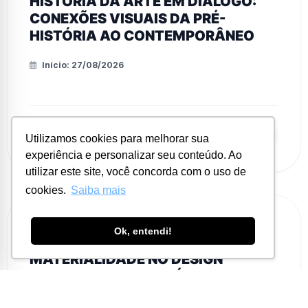
HISTÓRIA DA ARTE EM DIÁLOGO:
CONEXÕES VISUAIS DA PRÉ-
HISTÓRIA AO CONTEMPORÂNEO
Início: 27/08/2026
VER PROGRAMA
Utilizamos cookies para melhorar sua
experiência e personalizar seu conteúdo. Ao
utilizar este site, você concorda com o uso de
cookies.
Saiba mais
INTENSIVO
DESIGN DE INTERIORES
Ok, entendi!
MATERIALIDADE NO DESIGN
BRASILEIRO E MOBILIÁRIO
SUSTENTÁVEL