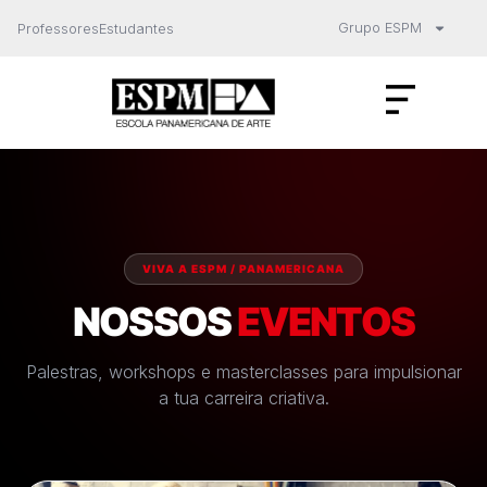
Grupo ESPM
Professores
Estudantes
VIVA A ESPM / PANAMERICANA
NOSSOS
EVENTOS
Palestras, workshops e masterclasses para impulsionar
a tua carreira criativa.