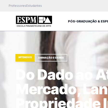
Professores
Estudantes
PÓS-GRADUAÇÃO & ESP
INTENSIVO
ANIMAÇÃO E GAMES
Do Dado ao At
Mercado, La
Propriedade I