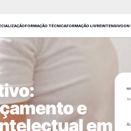
ECIALIZAÇÃO
FORMAÇÃO TÉCNICA
FORMAÇÃO LIVRE
INTENSIVO
ON
ivo:
M
Tr
nçamento e
ntelectual em
A