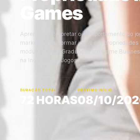
Games
Aprenda a interpretar o comportamento do jog
market e transformar jogos em propriedades
módulo da Pós-Graduação em Game Business:
na Indústria de Jogos.
DURAÇÃO TOTAL
PRÓXIMO INÍCIO
72 HORAS
08/10/202