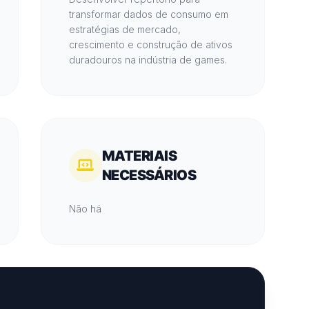
transformar dados de consumo em
estratégias de mercado,
crescimento e construção de ativos
duradouros na indústria de games.
MATERIAIS
NECESSÁRIOS
Não há