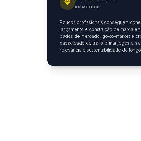
DO MÉTODO
Poucos profissionais conseguem cone
lançamento e construção de marca em 
dados de mercado, go-
to
–
market
e pr
capacidade de transformar jogos em a
relevância e sustentabilidade de longo