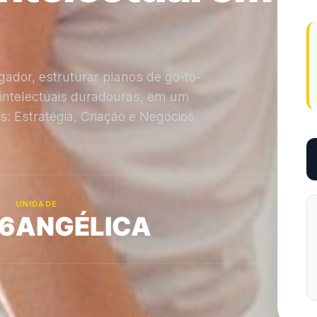
ador, estruturar planos de go-to-
 intelectuais duradouras, em um
 Estratégia, Criação e Negócios
UNIDADE
6
ANGÉLICA