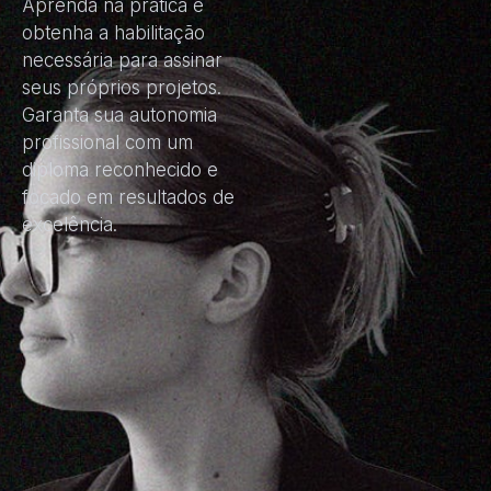
Aprenda na prática e
obtenha a habilitação
necessária para assinar
seus próprios projetos.
Garanta sua autonomia
profissional com um
diploma reconhecido e
focado em resultados de
excelência.