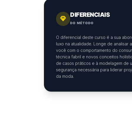
DIFERENCIAIS
DO MÉTODO
O diferencial deste curso é a sua a
luxo na atualidade. Longe de analisar
você com o comportamento do consumid
técnica fabril e novos conceitos holísti
de casos práticos e à modelagem de um
segurança necessária para liderar pro
da moda.