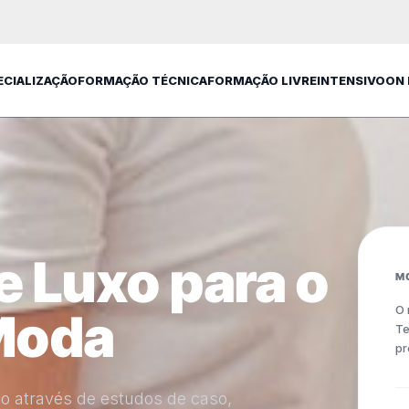
ECIALIZAÇÃO
FORMAÇÃO TÉCNICA
FORMAÇÃO LIVRE
INTENSIVO
ON
e Luxo para o
M
O 
Moda
Te
pr
o através de estudos de caso,