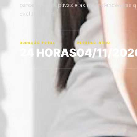
parcerias disruptivas e as macrotendências q
exclusividade.
DURAÇÃO TOTAL
PRÓXIMO INÍCIO
24 HORAS
04/11/202