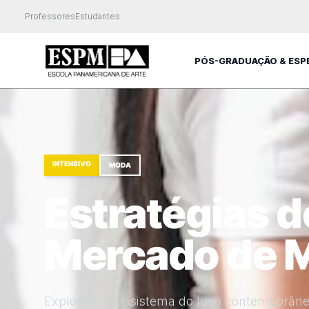
Professores
Estudantes
PÓS-GRADUAÇÃO & ESP
INTENSIVO
MODA
Estratégias d
Mercado de 
Explore o ecossistema do luxo contemporâne