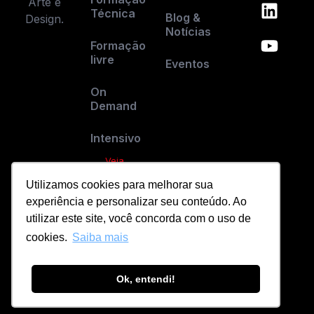
Arte e
Técnica
Blog &
Design.
Notícias
Formação
livre
Eventos
On
Demand
Intensivo
Veja
todos os
Utilizamos cookies para melhorar sua
cursos
experiência e personalizar seu conteúdo. Ao
utilizar este site, você concorda com o uso de
cookies.
Saiba mais
Ok, entendi!
© 2026 ESPM & PANAMERICANA.
O
BLACK
LABEL
DAS ESCOLAS DE ARTE