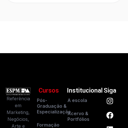
Cursos
Institucional
Siga
Referência
Pós-
A escola
em
Graduação &
Especialização
Marketing,
Acervo &
Negócios,
Portfólios
Formação
Arte e