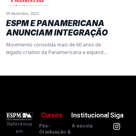
A PANAMERICANA
09 dezembro, 2025
ESPM E PANAMERICANA
ANUNCIAM INTEGRAÇÃO
Movimento consolida mais de 60 anos de
legado criativo da Panamericana e expande
sua atuação ao lado da ESPM, autoridade
em marketing para a América Latina
Cursos
Institucional
Siga
Referência
Pós-
A escola
em
Graduação &