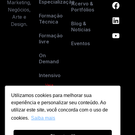
Especialização
Marketing,
Acervo &
Negócios,
Portfólios
Formação
Arte e
Técnica
Blog &
Design.
Notícias
Formação
livre
Eventos
On
Demand
Intensivo
Veja
todos os
Utilizamos cookies para melhorar sua
cursos
experiência e personalizar seu conteúdo. Ao
utilizar este site, você concorda com o uso de
cookies.
Saiba mais