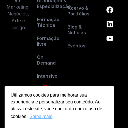
em
Graduação &
Especialização
Marketing,
Acervo &
Negócios,
Portfólios
Formação
Arte e
Técnica
Blog &
Design.
Notícias
Formação
livre
Eventos
On
Demand
Intensivo
Veja
todos os
Utilizamos cookies para melhorar sua
cursos
experiência e personalizar seu conteúdo. Ao
utilizar este site, você concorda com o uso de
cookies.
Saiba mais